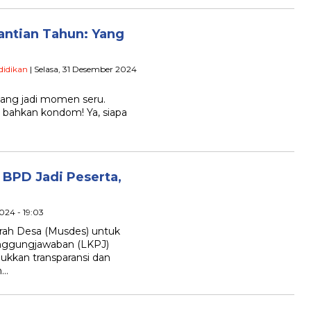
antian Tahun: Yang
didikan
| Selasa, 31 Desember 2024
ng jadi momen seru.
 bahkan kondom! Ya, siapa
BPD Jadi Peserta,
024 - 19:03
ah Desa (Musdes) untuk
nggungjawaban (LKPJ)
kkan transparansi dan
n…