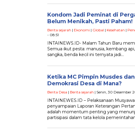
Kondom Jadi Peminat di Perg
Belum Menikah, Pasti Paham!
Berita sejarah
|
Ekonomi
|
Global
|
Kesehatan
|
Pen
- 08:51
INTAINEWS.ID- Malam Tahun Baru mema
Semua ikut pesta: manusia, kembang api,
sangka, benda kecil ini ternyata jadi…
Ketika MC Pimpin Musdes dan 
Demokrasi Desa di Mana?
Berita Desa
|
Berita sejarah
| Senin, 30 Desember 2
INTAINEWES.ID – Pelaksanaan Musyawar
penyampaian Laporan Keterangan Perta
adalah momentum penting yang menunju
partisipasi dalam tata kelola pemerintaha