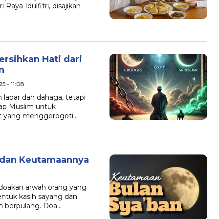
Raya Idulfitri, disajikan
sihkan Hati dari
n
5 - 11:08
apar dan dahaga, tetapi
ap Muslim untuk
it yang menggerogoti…
, dan Keutamaannya
doakan arwah orang yang
entuk kasih sayang dan
h berpulang. Doa…