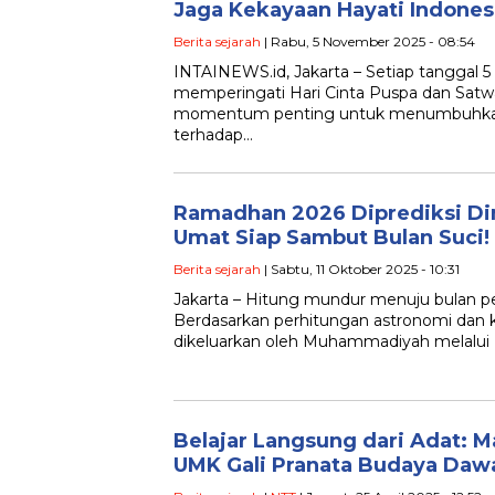
Jaga Kekayaan Hayati Indones
Berita sejarah
| Rabu, 5 November 2025 - 08:54
INTAINEWS.id, Jakarta – Setiap tanggal 
memperingati Hari Cinta Puspa dan Satw
momentum penting untuk menumbuhkan
terhadap…
Ramadhan 2026 Diprediksi Dim
Umat Siap Sambut Bulan Suci!
Berita sejarah
| Sabtu, 11 Oktober 2025 - 10:31
Jakarta – Hitung mundur menuju bulan pe
Berdasarkan perhitungan astronomi dan k
dikeluarkan oleh Muhammadiyah melalui M
Belajar Langsung dari Adat: M
UMK Gali Pranata Budaya Daw