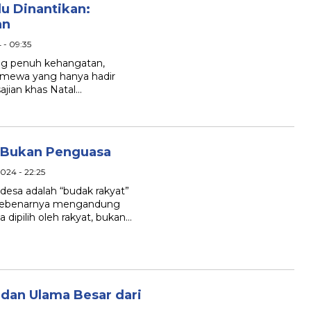
u Dinantikan:
an
 - 09:35
g penuh kehangatan,
timewa yang hanya hadir
ajian khas Natal…
, Bukan Penguasa
024 - 22:25
esa adalah “budak rakyat”
i sebenarnya mengandung
 dipilih oleh rakyat, bukan…
dan Ulama Besar dari