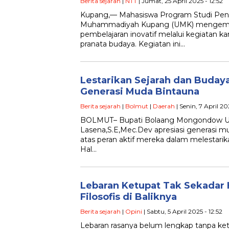
Berita sejarah
|
NTT
| Jumat, 25 April 2025 - 12:52
Kupang,— Mahasiswa Program Studi Pendi
Muhammadiyah Kupang (UMK) mengem
pembelajaran inovatif melalui kegiatan ka
pranata budaya. Kegiatan ini…
Lestarikan Sejarah dan Budaya
Generasi Muda Bintauna
Berita sejarah
|
Bolmut
|
Daerah
| Senin, 7 April 20
BOLMUT– Bupati Bolaang Mongondow Utar
Lasena,S.E,Mec.Dev apresiasi generasi 
atas peran aktif mereka dalam melestarika
Hal…
Lebaran Ketupat Tak Sekadar 
Filosofis di Baliknya
Berita sejarah
|
Opini
| Sabtu, 5 April 2025 - 12:52
Lebaran rasanya belum lengkap tanpa ketu