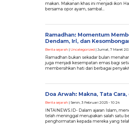
makan. Makanan khas ini menjadi ikon Hari 
bersama opor ayam, sambal…
Ramadhan: Momentum Member
Dendam, Iri, dan Kesombonga
Berita sejarah
|
Uncategorized
| Jumat, 7 Maret 202
Ramadhan bukan sekadar bulan menahan l
juga menjadi kesempatan emas bagi seti
membersihkan hati dari berbagai penyak
Doa Arwah: Makna, Tata Cara
Berita sejarah
| Senin, 3 Februari 2025 - 10:24
INTAINEWS.ID- Dalam ajaran Islam, men
telah meninggal merupakan salah satu b
penghormatan kepada mereka yang tela