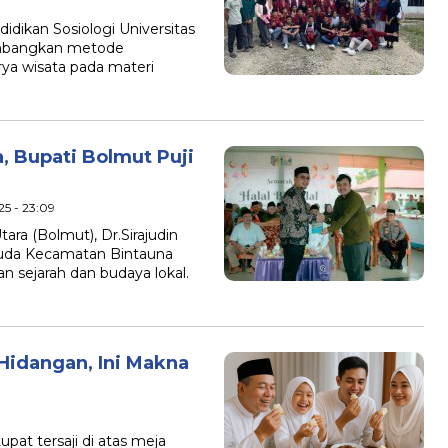
dikan Sosiologi Universitas
bangkan metode
rya wisata pada materi
, Bupati Bolmut Puji
25 - 23:09
a (Bolmut), Dr.Sirajudin
muda Kecamatan Bintauna
n sejarah dan budaya lokal.
Hidangan, Ini Makna
pat tersaji di atas meja