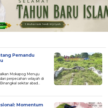
intang Pemandu
ru
galkan Mokapog Menuju
dari perpecahan wilayah di
inangkal sekitar abad…
Nasional: Momentum