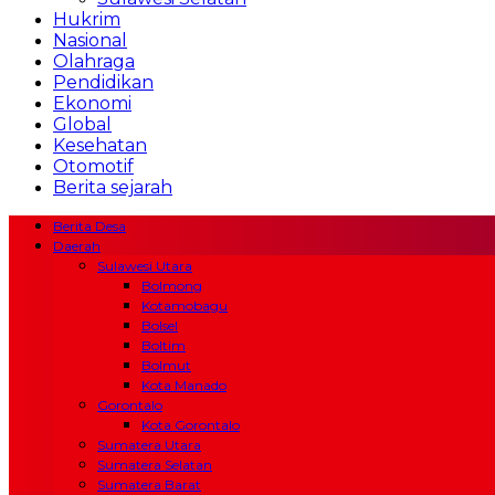
Hukrim
Nasional
Olahraga
Pendidikan
Ekonomi
Global
Kesehatan
Otomotif
Berita sejarah
Berita Desa
Daerah
Sulawesi Utara
Bolmong
Kotamobagu
Bolsel
Boltim
Bolmut
Kota Manado
Gorontalo
Kota Gorontalo
Sumatera Utara
Sumatera Selatan
Sumatera Barat