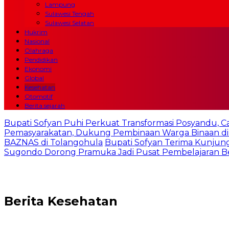
Lampung
Sulawesi Tengah
Sulawesi Selatan
Hukrim
Nasional
Olahraga
Pendidikan
Ekonomi
Global
Kesehatan
Otomotif
Berita sejarah
Bupati Sofyan Puhi Perkuat Transformasi Posyandu, C
Pemasyarakatan, Dukung Pembinaan Warga Binaan di
BAZNAS di Tolangohula
Bupati Sofyan Terima Kunjung
Sugondo Dorong Pramuka Jadi Pusat Pembelajaran Ber
Berita
Kesehatan