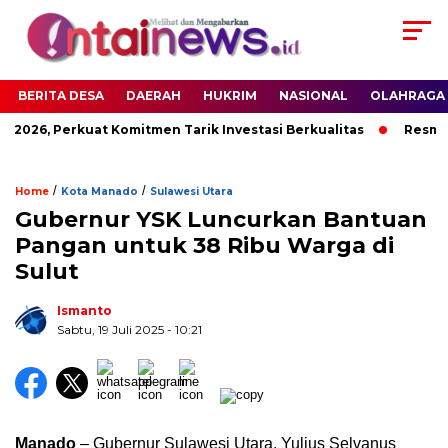
BERITA DESA
DAERAH
HUKRIM
NASIONAL
OLAHRAGA
 2026, Perkuat Komitmen Tarik Investasi Berkualitas
Resmika
/
/
Home
Kota Manado
Sulawesi Utara
Gubernur YSK Luncurkan Bantuan
Pangan untuk 38 Ribu Warga di
Sulut
Ismanto
Sabtu, 19 Juli 2025
- 10:21
Manado
– Gubernur Sulawesi Utara, Yulius Selvanus