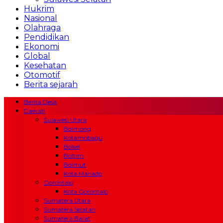
Hukrim
Nasional
Olahraga
Pendidikan
Ekonomi
Global
Kesehatan
Otomotif
Berita sejarah
Berita Desa
Daerah
Sulawesi Utara
Bolmong
Kotamobagu
Bolsel
Boltim
Bolmut
Kota Manado
Gorontalo
Kota Gorontalo
Sumatera Utara
Sumatera Selatan
Sumatera Barat