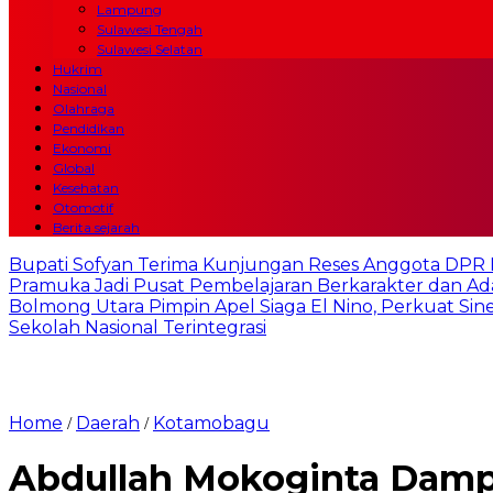
Lampung
Sulawesi Tengah
Sulawesi Selatan
Hukrim
Nasional
Olahraga
Pendidikan
Ekonomi
Global
Kesehatan
Otomotif
Berita sejarah
Bupati Sofyan Terima Kunjungan Reses Anggota DPR RI
Pramuka Jadi Pusat Pembelajaran Berkarakter dan Ada
Bolmong Utara Pimpin Apel Siaga El Nino, Perkuat Sinerg
Sekolah Nasional Terintegrasi
Home
Daerah
Kotamobagu
/
/
Abdullah Mokoginta Dampi