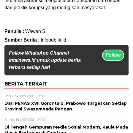
terutama asuransi, menjadi lebih transparan dan bebas
dari praktik korupsi yang merugikan masyarakat.
Penulis :
Wawan S
Sumber Berita :
Infopublik.id
Follow WhatsApp Channel
Follow
intainews.id untuk update berita
terbaru setiap hari
BERITA TERKAIT
Rabu, 24 Juni 2026 - 17:54
Dari PENAS XVII Gorontalo, Prabowo Targetkan Setiap
Provinsi Swasembada Pangan
Kamis, 14 Mei 2026 - 04:02
Di Tengah Gempuran Media Sosial Modern, Kaula Muda
Masih Bertahan di Camfrog