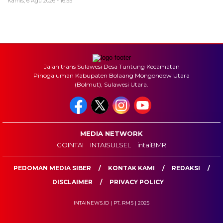
Kamis, 6 Agu 2026 - 16:55
Jalan trans Sulawesi Desa Tuntung Kecamatan
Pinogaluman Kabupaten Bolaang Mongondow Utara
(Bolmut), Sulawesi Utara.
MEDIA NETWORK
GOINTAI
INTAISULSEL
intaiBMR
PEDOMAN MEDIA SIBER
KONTAK KAMI
REDAKSI
DISCLAIMER
PRIVACY POLICY
INTAINEWS.ID | PT. RMS | 2025