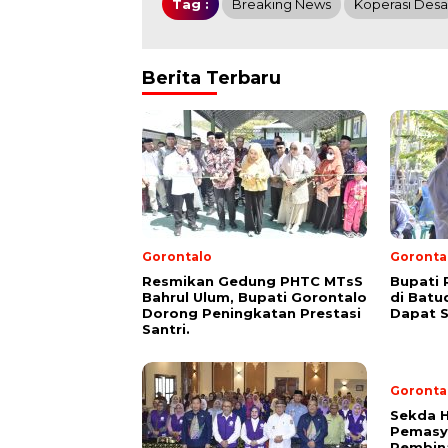
Tag :
Breaking News
Koperasi Desa
Berita Terbaru
Gorontalo
Goronta
Resmikan Gedung PHTC MTsS
Bupati
Bahrul Ulum, Bupati Gorontalo
di Batu
Dorong Peningkatan Prestasi
Dapat 
Santri.
Goronta
Sekda H
Pemasy
Pembina