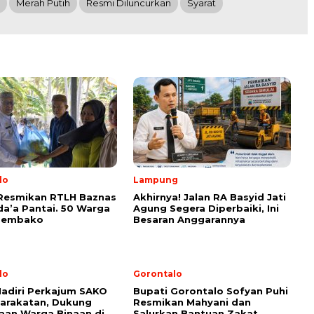
Merah Putih
Resmi Diluncurkan
Syarat
lo
Lampung
 Resmikan RTLH Baznas
Akhirnya! Jalan RA Basyid Jati
da’a Pantai. 50 Warga
Agung Segera Diperbaiki, Ini
Sembako
Besaran Anggarannya
lo
Gorontalo
adiri Perkajum SAKO
Bupati Gorontalo Sofyan Puhi
arakatan, Dukung
Resmikan Mahyani dan
an Warga Binaan di
Salurkan Bantuan Zakat