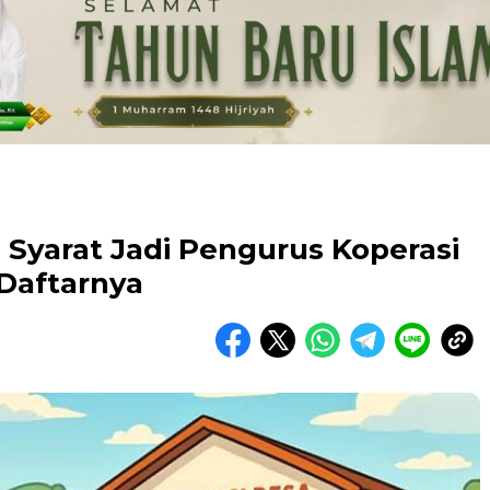
i Syarat Jadi Pengurus Koperasi
Daftarnya
u Kuning Geometris Modern Rekrutmen Staf
tor Poster Horizontal