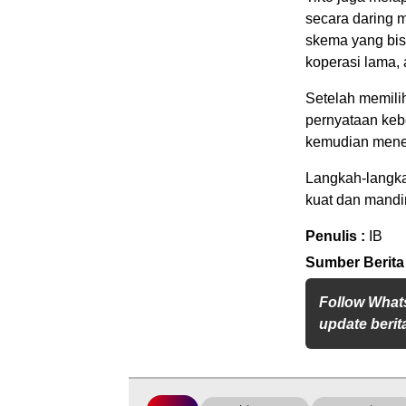
secara daring m
skema yang bis
koperasi lama, 
Setelah memili
pernyataan keb
kemudian menek
Langkah-langka
kuat dan mandi
Penulis :
IB
Sumber Berita
Follow What
update berita