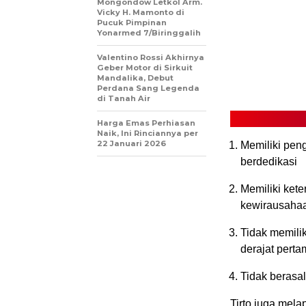
Mongondow Letkol Arm.
Vicky H. Mamonto di
Pucuk Pimpinan
Yonarmed 7/Biringgalih
Valentino Rossi Akhirnya
Geber Motor di Sirkuit
Mandalika, Debut
Perdana Sang Legenda
di Tanah Air
Harga Emas Perhiasan
Naik, Ini Rinciannya per
22 Januari 2026
Memiliki peng
berdedikasi
Memiliki ket
kewirausaha
Tidak memili
derajat pert
Tidak berasal
Tirto juga mel