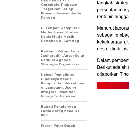
Dari PENAS XVII
langkah strate
Gorontalo, Prabowo
Targetkan Setiap
persoalan masyar
Provinsi Swasembada
rentenir, hingg
Pangan
Menurut lapor
Di Tengah Gempuran
Media Sosial Modern,
sebagai lembag
Kaula Muda Masih
Bertahan di Camfrog
kekeluargaan. 
desa, klinik, u
Bertemu Ketum Adin
Jauharudin, Ansor Sulut
Perkuat Agenda
Dalam pembentu
Strategis Organisasi
Berikut adalah
dilaporkan Tirto
Nelson Pomalingo
Dipercaya Kelola
Kampus dan Perkebunan
di Lampung, Usung
Integrasi Riset dan
Energi Terbarukan
Bupati Pekalongan
Fadia Arafiq Kena OTT
KPK
Kiprah Putra Darah