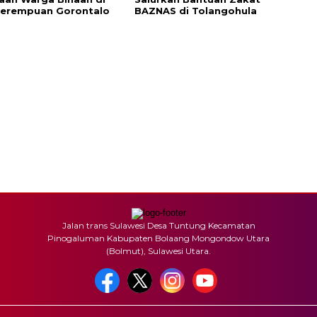
Perempuan Gorontalo
BAZNAS di Tolangohula
Jalan trans Sulawesi Desa Tuntung Kecamatan
Pinogaluman Kabupaten Bolaang Mongondow Utara
(Bolmut), Sulawesi Utara.