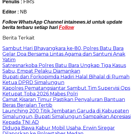
Penulis :
FIRS
Editor :
NB
Follow WhatsApp Channel intainews.id untuk update
berita terbaru setiap hari
Follow
Berita Terkait
Sambut Hari Bhayangkara ke-80, Polres Batu Bara
Gelar Doa Bersama Lintas Agama dan Santuni Anak
Yatim
Satresnarkoba Polres Batu Bara Ungkap Tiga Kasus
Sabu, Empat Pelaku Diamankan
Bupati dan Forkopimda Hadiri Halal Bihalal di Rumah
Ketua DPRD Simalungun
Kapolres Pematangsiantar Sambut Tim Supervisi Ops
Ketupat Toba 2026 Mabes Polri
Camat Kisaran Timur Pastikan Penyaluran Bantuan
Beras Berjalan Tertib
Launching 200 Titik Jembatan Garuda di Kabupaten
Simalungun, Bupati Simalungun Sampaikan Apresiasi
Kepada TNI AD
Diduga Bawa Kabur Mobil Usaha, Erwin Siregar
Dilaporkan ke Polrestabes Medan