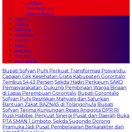
Lampung
Sulawesi Tengah
Sulawesi Selatan
Hukrim
Nasional
Olahraga
Pendidikan
Ekonomi
Global
Kesehatan
Otomotif
Berita sejarah
Bupati Sofyan Puhi Perkuat Transformasi Posyandu,
Capaian Cek Kesehatan Gratis Kabupaten Gorontalo
Tembus 54,43 Persen
Sekda Hadiri Perkajum SAKO
Pemasyarakatan, Dukung Pembinaan Warga Binaan
di Lapas Perempuan Gorontalo
Bupati Gorontalo
Sofyan Puhi Resmikan Mahyani dan Salurkan
Bantuan Zakat BAZNAS di Tolangohula
Bupati
Sofyan Terima Kunjungan Reses Anggota DPR RI
Rusli Habibie, Perkuat Sinergi Pusat dan Daerah
Buka
PTA SMAN 1 Limboto, Sekda Sugondo Dorong
Pramuka Jadi Pusat Pembelajaran Berkarakter dan