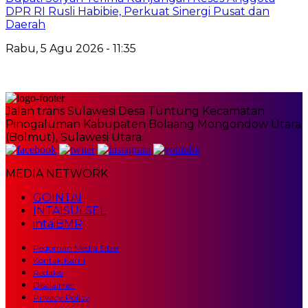
DPR RI Rusli Habibie, Perkuat Sinergi Pusat dan
Daerah
Rabu, 5 Agu 2026 - 11:35
Jalan trans Sulawesi Desa Tuntung Kecamatan
Pinogaluman Kabupaten Bolaang Mongondow Utara
(Bolmut), Sulawesi Utara.
MEDIA NETWORK
GOINTAI
INTAISULSEL
intaiBMR
Pedoman Media Siber
Kontak Kami
Redaksi
Disclaimer
Privacy Policy