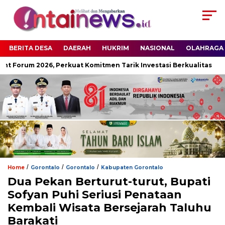
BERITA DESA
DAERAH
HUKRIM
NASIONAL
OLAHRAGA
t Forum 2026, Perkuat Komitmen Tarik Investasi Berkualitas
/
/
/
Home
Gorontalo
Gorontalo
Kabupaten Gorontalo
Dua Pekan Berturut-turut, Bupati
Sofyan Puhi Seriusi Penataan
Kembali Wisata Bersejarah Taluhu
Barakati