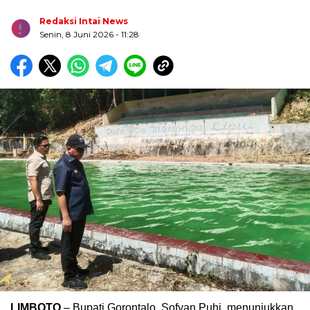
Redaksi Intai News
Senin, 8 Juni 2026
- 11:28
Biru Kuning Geometris Modern Rekrutmen Staf
Kantor Poster Horizontal
LIMBOTO
– Bupati Gorontalo, Sofyan Puhi, menunjukkan