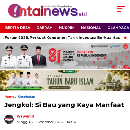
BERITA DESA
DAERAH
HUKRIM
NASIONAL
OLAHRAGA
Forum 2026, Perkuat Komitmen Tarik Investasi Berkualitas
Re
/
Home
Kesehatan
Jengkol: Si Bau yang Kaya Manfaat
Wawan S
Minggu, 29 Desember 2024
- 14:06