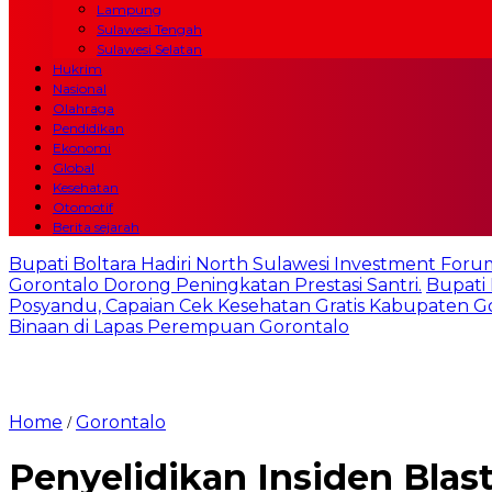
Lampung
Sulawesi Tengah
Sulawesi Selatan
Hukrim
Nasional
Olahraga
Pendidikan
Ekonomi
Global
Kesehatan
Otomotif
Berita sejarah
Bupati Boltara Hadiri North Sulawesi Investment Foru
Gorontalo Dorong Peningkatan Prestasi Santri.
Bupati
Posyandu, Capaian Cek Kesehatan Gratis Kabupaten G
Binaan di Lapas Perempuan Gorontalo
Home
Gorontalo
/
Penyelidikan Insiden Blas