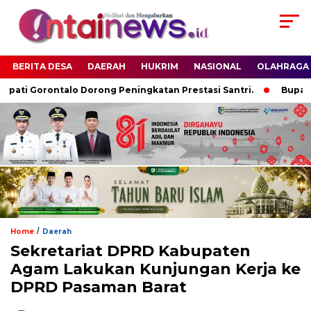
BERITA DESA
DAERAH
HUKRIM
NASIONAL
OLAHRAGA
i Gorontalo Dorong Peningkatan Prestasi Santri.
Bupati Re
/
Home
Daerah
Sekretariat DPRD Kabupaten
Agam Lakukan Kunjungan Kerja ke
DPRD Pasaman Barat