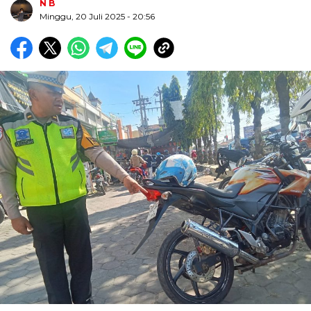
N B
Minggu, 20 Juli 2025
- 20:56
Biru Kuning Geometris Modern Rekrutmen Staf
Kantor Poster Horizontal