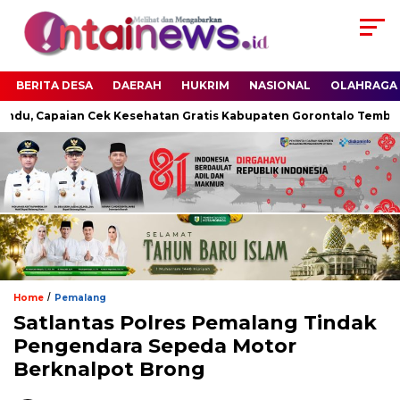
BERITA DESA
DAERAH
HUKRIM
NASIONAL
OLAHRAGA
du, Capaian Cek Kesehatan Gratis Kabupaten Gorontalo Tembus 5
/
Home
Pemalang
Satlantas Polres Pemalang Tindak
Pengendara Sepeda Motor
Berknalpot Brong