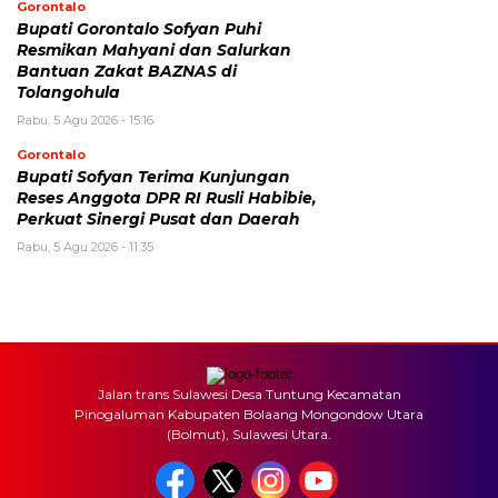
Gorontalo
Bupati Gorontalo Sofyan Puhi
Resmikan Mahyani dan Salurkan
Bantuan Zakat BAZNAS di
Tolangohula
Rabu, 5 Agu 2026 - 15:16
Gorontalo
Bupati Sofyan Terima Kunjungan
Reses Anggota DPR RI Rusli Habibie,
Perkuat Sinergi Pusat dan Daerah
Rabu, 5 Agu 2026 - 11:35
Jalan trans Sulawesi Desa Tuntung Kecamatan
Pinogaluman Kabupaten Bolaang Mongondow Utara
(Bolmut), Sulawesi Utara.