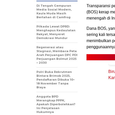
Transparansi 
Di Tengah Gempuran
Media Sosial Modern,
(BOS) kerap me
Kaula Muda Masih
Bertahan di Camfrog
menengah di In
Pilkada Lewat DPRD:
Dana BOS, yang
Menghapus Kedaulatan
Rakyat, Menyeret
sering kali te
Demokrasi Mundur
menimbulkan per
penggunaanny
Regenerasi atau
Stagnasi, Membaca Peta
Arah Perjuangan DPC PDI
Perjuangan Bolmut 2025
– 2030
Bir
Polri Buka Rekrutmen
Bintara Brimob 2025,
Kan
Pendaftaran Dibuka 10–
18 November Tanpa
Biaya
Anggota BPD
Merangkap PPPK,
Apakah Diperbolehkan?
Ini Penjelasan
Hukumnya