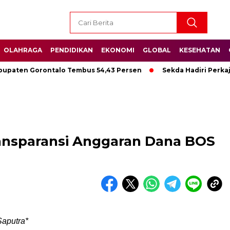
OLAHRAGA
PENDIDIKAN
EKONOMI
GLOBAL
KESEHATAN
aten Gorontalo Tembus 54,43 Persen
Sekda Hadiri Perkajum
ansparansi Anggaran Dana BOS
aputra*