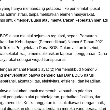
h yang hanya memandang pelaporan ke pemerintah pusat
tas administrasi, tanpa melibatkan elemen masyarakat.
ensi untuk mengevaluasi atau menyuarakan keberatan menjadi
.
OS diatur melalui sejumlah regulasi, seperti Peraturan
dikan dan Kebudayaan (Permendikbud) Nomor 6 Tahun 2021
uk Teknis Pengelolaan Dana BOS. Dalam aturan tersebut,
wa sekolah wajib memublikasikan laporan penggunaan Dana
yarakat sebagai wujud transparansi.
n dengan amanat Pasal 3 ayat (2) Permendikbud Nomor 6
ng menyebutkan bahwa pengelolaan Dana BOS harus
paransi, akuntabilitas, efektivitas, efisiensi, dan keadilan.
inya disalurkan untuk memenuhi kebutuhan prioritas
erti pengadaan alat pembelajaran, perbaikan fasilitas, dan
ga pendidik. Ketika anggaran ini tidak diawasi dengan baik,
at dirasakan oleh siswa, terutama mereka yang berasal dari