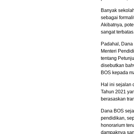
Banyak sekola
sebagai formali
Akibatnya, pot
sangat terbatas
Padahal, Dana B
Menteri Pendi
tentang Petunj
disebutkan bah
BOS kepada mas
Hal ini sejala
Tahun 2021 ya
berasaskan trans
Dana BOS sejat
pendidikan, sep
honorarium tena
dampaknya sang