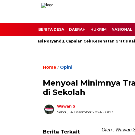
BERITA DESA
DAERAH
HUKRIM
NASIONAL
uat Transformasi Posyandu, Capaian Cek Kesehatan Gratis Kabup
Home
Opini
/
Menyoal Minimnya Tr
di Sekolah
Wawan S
Sabtu, 14 Desember 2024
- 01:13
Oleh : Wawan S
Berita Terkait