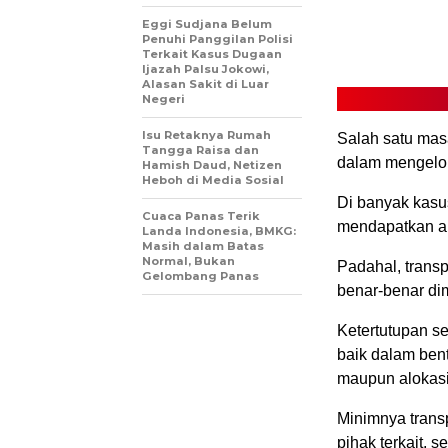
Eggi Sudjana Belum
Penuhi Panggilan Polisi
Terkait Kasus Dugaan
Ijazah Palsu Jokowi,
Alasan Sakit di Luar
Negeri
Isu Retaknya Rumah
Salah satu mas
Tangga Raisa dan
dalam mengelo
Hamish Daud, Netizen
Heboh di Media Sosial
Di banyak kasus
Cuaca Panas Terik
mendapatkan ak
Landa Indonesia, BMKG:
Masih dalam Batas
Normal, Bukan
Padahal, trans
Gelombang Panas
benar-benar di
Ketertutupan s
baik dalam ben
maupun alokasi 
Minimnya trans
pihak terkait,