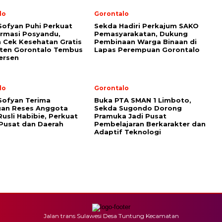
lo
Gorontalo
Sofyan Puhi Perkuat
Sekda Hadiri Perkajum SAKO
rmasi Posyandu,
Pemasyarakatan, Dukung
 Cek Kesehatan Gratis
Pembinaan Warga Binaan di
ten Gorontalo Tembus
Lapas Perempuan Gorontalo
ersen
lo
Gorontalo
Sofyan Terima
Buka PTA SMAN 1 Limboto,
gan Reses Anggota
Sekda Sugondo Dorong
Rusli Habibie, Perkuat
Pramuka Jadi Pusat
 Pusat dan Daerah
Pembelajaran Berkarakter dan
Adaptif Teknologi
Jalan trans Sulawesi Desa Tuntung Kecamatan