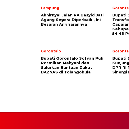
Lampung
Goronta
Akhirnya! Jalan RA Basyid Jati
Bupati 
Agung Segera Diperbaiki, Ini
Transfo
Besaran Anggarannya
Capaian
Kabupa
54,43 P
Gorontalo
Goronta
Bupati Gorontalo Sofyan Puhi
Bupati 
Resmikan Mahyani dan
Kunjun
Salurkan Bantuan Zakat
DPR RI 
BAZNAS di Tolangohula
Sinergi