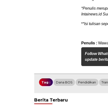
*Penulis merup
Intainews.id Su
*
*Isi tulisan s
Penulis :
Wawa
Follow What
update berita
Tag :
Dana BOS
Pendidikan
Tran
Berita Terbaru