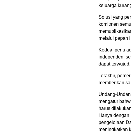
keluarga kura
Solusi yang pe
komitmen semua
memublikasikan
melalui papan i
Kedua, perlu a
independen, se
dapat terwujud.
Terakhir, peme
memberikan san
Undang-Undang
mengatur bahwa
harus dilakukan
Hanya dengan l
pengelolaan Da
meningkatkan ku