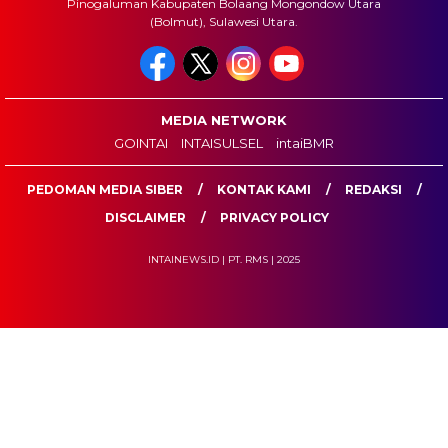
Pinogaluman Kabupaten Bolaang Mongondow Utara
(Bolmut), Sulawesi Utara.
MEDIA NETWORK
GOINTAI
INTAISULSEL
intaiBMR
PEDOMAN MEDIA SIBER
KONTAK KAMI
REDAKSI
DISCLAIMER
PRIVACY POLICY
INTAINEWS.ID | PT. RMS | 2025