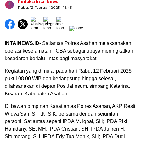
Redaksi Intai News
Rabu, 12 Februari 2025
- 15:45
INTAINEWS.ID-
Satlantas Polres Asahan melaksanakan
operasi keselamatan TOBA sebagai upaya meningkatkan
kesadaran berlalu lintas bagi masyarakat.
Kegiatan yang dimulai pada hari Rabu, 12 Februari 2025
pukul 08.00 WIB dan berlangsung hingga selesai,
dilaksanakan di depan Pos Jalinsum, simpang Katarina,
Biru Kuning Geometris Modern Rekrutmen Staf
Kisaran, Kabupaten Asahan.
Kantor Poster Horizontal
Di bawah pimpinan Kasatlantas Polres Asahan, AKP Resti
Widya Sari, S.Tr.K, SIK, bersama dengan sejumlah
personil Satlantas seperti IPDA M. Iqbal, SH; IPDA Riki
Hamdany, SE, MH; IPDA Cristian, SH; IPDA Julfren H.
Situmorang, SH; IPDA Edy Tua Manik, SH; IPDA Dudi