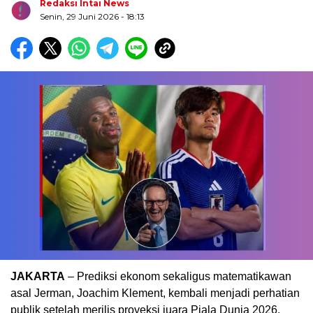
Redaksi Intai News
Senin, 29 Juni 2026
- 18:13
Biru Kuning Geometris Modern Rekrutmen Staf
Kantor Poster Horizontal
JAKARTA
– Prediksi ekonom sekaligus matematikawan
asal Jerman, Joachim Klement, kembali menjadi perhatian
publik setelah merilis proyeksi juara Piala Dunia 2026.