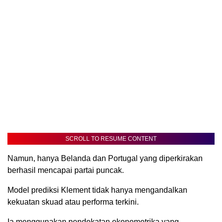
SCROLL TO RESUME CONTENT
Namun, hanya Belanda dan Portugal yang diperkirakan
berhasil mencapai partai puncak.
Model prediksi Klement tidak hanya mengandalkan
kekuatan skuad atau performa terkini.
Ia menggunakan pendekatan ekonometrika yang