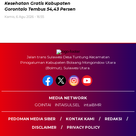
Kesehatan Gratis Kabupaten
Gorontalo Tembus 54,43 Persen
Kamis, 6 Agu 2026 - 16:55
Jalan trans Sulawesi Desa Tuntung Kecamatan
Pinogaluman Kabupaten Bolaang Mongondow Utara
(Bolmut), Sulawesi Utara.
MEDIA NETWORK
GOINTAI
INTAISULSEL
intaiBMR
PEDOMAN MEDIA SIBER
KONTAK KAMI
REDAKSI
DISCLAIMER
PRIVACY POLICY