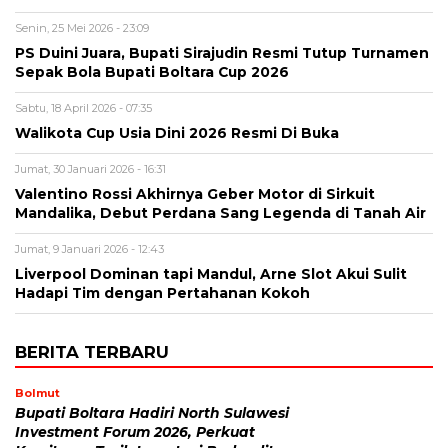
Senin, 25 Mei 2026 - 23:09
PS Duini Juara, Bupati Sirajudin Resmi Tutup Turnamen
Sepak Bola Bupati Boltara Cup 2026
Sabtu, 18 April 2026 - 07:35
Walikota Cup Usia Dini 2026 Resmi Di Buka
Jumat, 30 Januari 2026 - 16:31
Valentino Rossi Akhirnya Geber Motor di Sirkuit
Mandalika, Debut Perdana Sang Legenda di Tanah Air
Jumat, 9 Januari 2026 - 12:43
Liverpool Dominan tapi Mandul, Arne Slot Akui Sulit
Hadapi Tim dengan Pertahanan Kokoh
BERITA TERBARU
Bolmut
Bupati Boltara Hadiri North Sulawesi
Investment Forum 2026, Perkuat