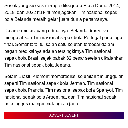
Sosok yang sukses memprediksi juara Piala Dunia 2014,
2018, dan 2022 itu kini menjagokan Tim nasional sepak
bola Belanda meraih gelar juara dunia pertamanya.
Dalam simulasi yang dibuatnya, Belanda diprediksi
mengalahkan Tim nasional sepak bola Portugal pada laga
final. Sementara itu, salah satu kejutan terbesar dalam
bagan prediksinya adalah tersingkirnya Tim nasional
sepak bola Brasil sejak babak 32 besar setelah dikalahkan
Tim nasional sepak bola Jepang.
Selain Brasil, Klement memprediksi sejumlah tim unggulan
seperti Tim nasional sepak bola Jerman, Tim nasional
sepak bola Prancis, Tim nasional sepak bola Spanyol, Tim
nasional sepak bola Argentina, dan Tim nasional sepak
bola Inggris mampu melangkah jauh.
ADVERTISEMENT