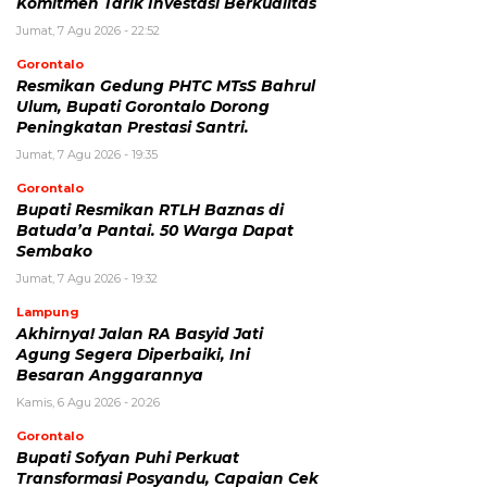
Komitmen Tarik Investasi Berkualitas
Jumat, 7 Agu 2026 - 22:52
Gorontalo
Resmikan Gedung PHTC MTsS Bahrul
Ulum, Bupati Gorontalo Dorong
Peningkatan Prestasi Santri.
Jumat, 7 Agu 2026 - 19:35
Gorontalo
Bupati Resmikan RTLH Baznas di
Batuda’a Pantai. 50 Warga Dapat
Sembako
Jumat, 7 Agu 2026 - 19:32
Lampung
Akhirnya! Jalan RA Basyid Jati
Agung Segera Diperbaiki, Ini
Besaran Anggarannya
Kamis, 6 Agu 2026 - 20:26
Gorontalo
Bupati Sofyan Puhi Perkuat
Transformasi Posyandu, Capaian Cek