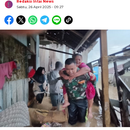
Redaksi Intai News
Sabtu, 26 April 2025
- 09:27
Biru Kuning Geometris Modern Rekrutmen Staf
Kantor Poster Horizontal