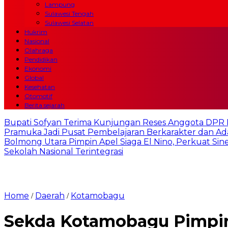
Lampung
Sulawesi Tengah
Sulawesi Selatan
Hukrim
Nasional
Olahraga
Pendidikan
Ekonomi
Global
Kesehatan
Otomotif
Berita sejarah
Bupati Sofyan Terima Kunjungan Reses Anggota DPR RI
Pramuka Jadi Pusat Pembelajaran Berkarakter dan Ada
Bolmong Utara Pimpin Apel Siaga El Nino, Perkuat Sinerg
Sekolah Nasional Terintegrasi
Home
Daerah
Kotamobagu
/
/
Sekda Kotamobagu Pimpin 