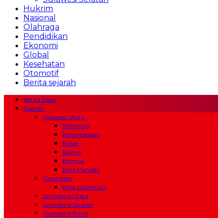
Hukrim
Nasional
Olahraga
Pendidikan
Ekonomi
Global
Kesehatan
Otomotif
Berita sejarah
Berita Desa
Daerah
Sulawesi Utara
Bolmong
Kotamobagu
Bolsel
Boltim
Bolmut
Kota Manado
Gorontalo
Kota Gorontalo
Sumatera Utara
Sumatera Selatan
Sumatera Barat