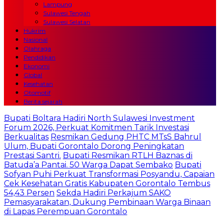
Lampung
Sulawesi Tengah
Sulawesi Selatan
Hukrim
Nasional
Olahraga
Pendidikan
Ekonomi
Global
Kesehatan
Otomotif
Berita sejarah
Bupati Boltara Hadiri North Sulawesi Investment
Forum 2026, Perkuat Komitmen Tarik Investasi
Berkualitas
Resmikan Gedung PHTC MTsS Bahrul
Ulum, Bupati Gorontalo Dorong Peningkatan
Prestasi Santri.
Bupati Resmikan RTLH Baznas di
Batuda’a Pantai. 50 Warga Dapat Sembako
Bupati
Sofyan Puhi Perkuat Transformasi Posyandu, Capaian
Cek Kesehatan Gratis Kabupaten Gorontalo Tembus
54,43 Persen
Sekda Hadiri Perkajum SAKO
Pemasyarakatan, Dukung Pembinaan Warga Binaan
di Lapas Perempuan Gorontalo