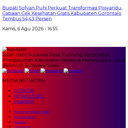
Bupati Sofyan Puhi Perkuat Transformasi Posyandu,
Capaian Cek Kesehatan Gratis Kabupaten Gorontalo
Tembus 54,43 Persen
Kamis, 6 Agu 2026 - 16:55
Jalan trans Sulawesi Desa Tuntung Kecamatan
Pinogaluman Kabupaten Bolaang Mongondow Utara
(Bolmut), Sulawesi Utara.
MEDIA NETWORK
GOINTAI
INTAISULSEL
intaiBMR
Pedoman Media Siber
Kontak Kami
Redaksi
Disclaimer