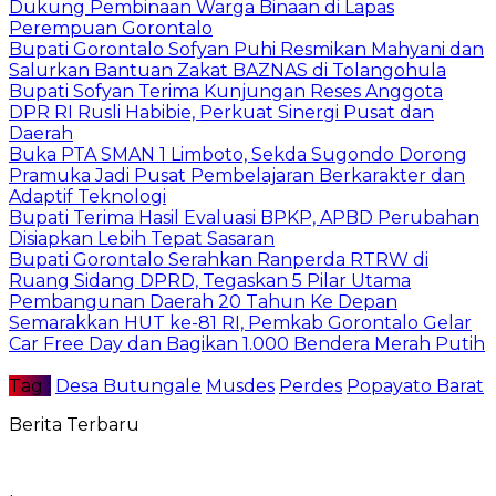
Dukung Pembinaan Warga Binaan di Lapas
Perempuan Gorontalo
Bupati Gorontalo Sofyan Puhi Resmikan Mahyani dan
Salurkan Bantuan Zakat BAZNAS di Tolangohula
Bupati Sofyan Terima Kunjungan Reses Anggota
DPR RI Rusli Habibie, Perkuat Sinergi Pusat dan
Daerah
Buka PTA SMAN 1 Limboto, Sekda Sugondo Dorong
Pramuka Jadi Pusat Pembelajaran Berkarakter dan
Adaptif Teknologi
Bupati Terima Hasil Evaluasi BPKP, APBD Perubahan
Disiapkan Lebih Tepat Sasaran
Bupati Gorontalo Serahkan Ranperda RTRW di
Ruang Sidang DPRD, Tegaskan 5 Pilar Utama
Pembangunan Daerah 20 Tahun Ke Depan
Semarakkan HUT ke-81 RI, Pemkab Gorontalo Gelar
Car Free Day dan Bagikan 1.000 Bendera Merah Putih
Tag :
Desa Butungale
Musdes
Perdes
Popayato Barat
Berita Terbaru