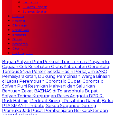
Lampung
Sulawesi Tengah
Sulawesi Selatan
Hukrim
Nasional
Olahraga
Pendidikan
Ekonomi
Global
Kesehatan
Otomotif
Berita sejarah
Bupati Sofyan Puhi Perkuat Transformasi Posyandu,
Capaian Cek Kesehatan Gratis Kabupaten Gorontalo
Tembus 54,43 Persen
Sekda Hadiri Perkajum SAKO
Pemasyarakatan, Dukung Pembinaan Warga Binaan
di Lapas Perempuan Gorontalo
Bupati Gorontalo
Sofyan Puhi Resmikan Mahyani dan Salurkan
Bantuan Zakat BAZNAS di Tolangohula
Bupati
Sofyan Terima Kunjungan Reses Anggota DPR RI
Rusli Habibie, Perkuat Sinergi Pusat dan Daerah
Buka
PTA SMAN 1 Limboto, Sekda Sugondo Dorong
Pramuka Jadi Pusat Pembelajaran Berkarakter dan