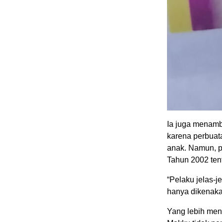
Ia juga menamb
karena perbuat
anak. Namun, 
Tahun 2002 ten
“Pelaku jelas-
hanya dikenaka
Yang lebih me