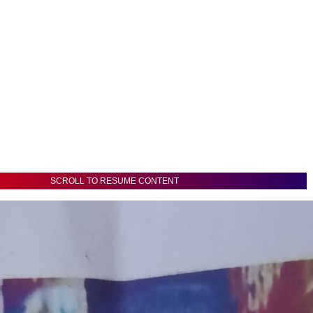
SCROLL TO RESUME CONTENT