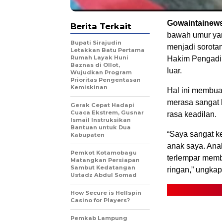
Gowaintainews
Berita Terkait
bawah umur yan
Bupati Sirajudin
menjadi sorota
Letakkan Batu Pertama
Rumah Layak Huni
Hakim Pengadi
Baznas di Ollot,
luar.
Wujudkan Program
Prioritas Pengentasan
Kemiskinan
Hal ini membuat
merasa sangat 
Gerak Cepat Hadapi
Cuaca Ekstrem, Gusnar
rasa keadilan.
Ismail Instruksikan
Bantuan untuk Dua
“Saya sangat k
Kabupaten
anak saya. Ana
Pemkot Kotamobagu
terlempar memb
Matangkan Persiapan
Sambut Kedatangan
ringan,” ungkap
Ustadz Abdul Somad
How Secure is Hellspin
Casino for Players?
Pemkab Lampung