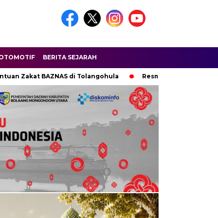
OTOMOTIF
BERITA SEJARAH
t BAZNAS di Tolangohula
Resmikan Gedung PHTC MTsS Bahrul