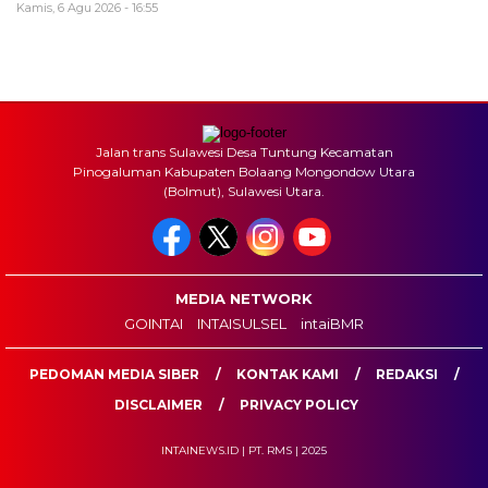
Kamis, 6 Agu 2026 - 16:55
Jalan trans Sulawesi Desa Tuntung Kecamatan
Pinogaluman Kabupaten Bolaang Mongondow Utara
(Bolmut), Sulawesi Utara.
MEDIA NETWORK
GOINTAI
INTAISULSEL
intaiBMR
PEDOMAN MEDIA SIBER
KONTAK KAMI
REDAKSI
DISCLAIMER
PRIVACY POLICY
INTAINEWS.ID | PT. RMS | 2025