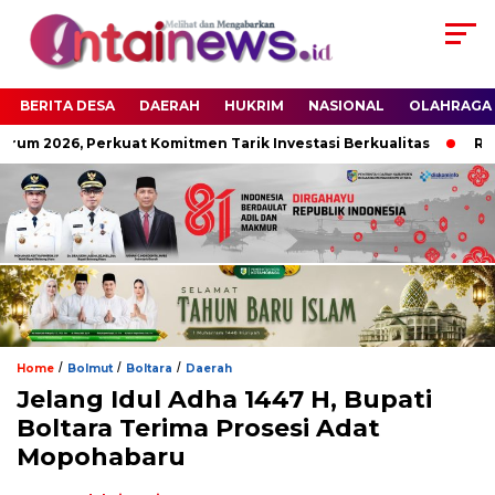
BERITA DESA
DAERAH
HUKRIM
NASIONAL
OLAHRAGA
um 2026, Perkuat Komitmen Tarik Investasi Berkualitas
Resmi
/
/
/
Home
Bolmut
Boltara
Daerah
Jelang Idul Adha 1447 H, Bupati
Boltara Terima Prosesi Adat
Mopohabaru