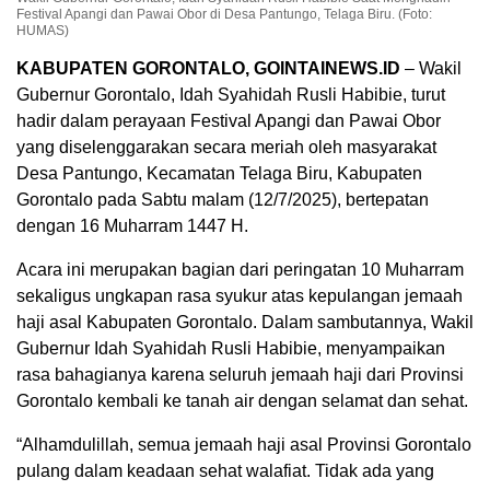
Festival Apangi dan Pawai Obor di Desa Pantungo, Telaga Biru. (Foto:
HUMAS)
KABUPATEN GORONTALO, GOINTAINEWS.ID
– Wakil
Gubernur Gorontalo, Idah Syahidah Rusli Habibie, turut
hadir dalam perayaan Festival Apangi dan Pawai Obor
yang diselenggarakan secara meriah oleh masyarakat
Desa Pantungo, Kecamatan Telaga Biru, Kabupaten
Gorontalo pada Sabtu malam (12/7/2025), bertepatan
dengan 16 Muharram 1447 H.
Acara ini merupakan bagian dari peringatan 10 Muharram
sekaligus ungkapan rasa syukur atas kepulangan jemaah
haji asal Kabupaten Gorontalo. Dalam sambutannya, Wakil
Gubernur Idah Syahidah Rusli Habibie, menyampaikan
rasa bahagianya karena seluruh jemaah haji dari Provinsi
Gorontalo kembali ke tanah air dengan selamat dan sehat.
“Alhamdulillah, semua jemaah haji asal Provinsi Gorontalo
pulang dalam keadaan sehat walafiat. Tidak ada yang