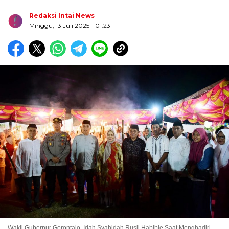
Redaksi Intai News
Minggu, 13 Juli 2025
- 01:23
Biru Kuning Geometris Modern Rekrutmen Staf
Kantor Poster Horizontal
Wakil Gubernur Gorontalo, Idah Syahidah Rusli Habibie Saat Menghadiri