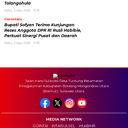
Tolangohula
Rabu, 5 Agu 2026 - 15:16
Gorontalo
Bupati Sofyan Terima Kunjungan
Reses Anggota DPR RI Rusli Habibie,
Perkuat Sinergi Pusat dan Daerah
Rabu, 5 Agu 2026 - 11:35
Jalan trans Sulawesi Desa Tuntung Kecamatan
Pinogaluman Kabupaten Bolaang Mongondow Utara
(Bolmut), Sulawesi Utara.
MEDIA NETWORK
GOINTAI
INTAISULSEL
intaiBMR