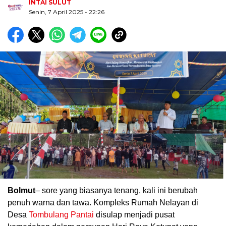
INTAI SULUT
Senin, 7 April 2025
- 22:26
Biru Kuning Geometris Modern Rekrutmen Staf
Kantor Poster Horizontal
Bolmut
– sore yang biasanya tenang, kali ini berubah
penuh warna dan tawa. Kompleks Rumah Nelayan di
Desa
Tombulang Pantai
disulap menjadi pusat