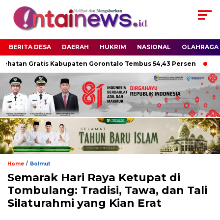
BERITA DESA
DAERAH
HUKRIM
NASIONAL
OLAHRAGA
hatan Gratis Kabupaten Gorontalo Tembus 54,43 Persen
Sekd
/
Home
Bolmut
Semarak Hari Raya Ketupat di
Tombulang: Tradisi, Tawa, dan Tali
Silaturahmi yang Kian Erat