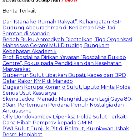
Berita Terkait
Dari Istana ke Rumah Rakyat”: Kehangatan KSP
Dudung Abdurachman di Kediaman RSB Jadi
Sorotan di Manado
Bedah Buku Ahmadiyah Dibatalkan, Tiga Organisasi
Mahasiswa Geram! MUI Dituding Bungkam
Kebebasan Akademik
Prof. Rosdalina Dirikan Yayasan “Rosdalina Bukido
Centre”, Fokus pada Pendidikan dan Kesehatan
Masyarakat
Gubernur Sulut Libatkan Bupati, Kades dan BPD
Gelar Rakor KMP di Manado
Dugaan Korupsi Kominfo Sulut, Liputo Minta Polda
Serius Usut Kasusnya
Skena Jadoel Manado Menghidupkan Lagi Gaya 80-
90an: Pertemuan Perdana Penuh Nostalgia dan
Antusiasme
Olly Dondokambey Diperiksa Polda Sulut Terkait
Dana Hibah Pemprov kepada GMIM
PWI Sulut Tunjuk Plt di Bolmut, Kurniawan–Ishak
Resmi Menjabat