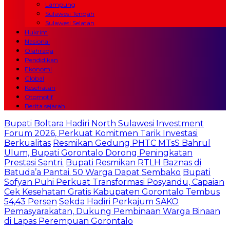
Lampung
Sulawesi Tengah
Sulawesi Selatan
Hukrim
Nasional
Olahraga
Pendidikan
Ekonomi
Global
Kesehatan
Otomotif
Berita sejarah
Bupati Boltara Hadiri North Sulawesi Investment
Forum 2026, Perkuat Komitmen Tarik Investasi
Berkualitas
Resmikan Gedung PHTC MTsS Bahrul
Ulum, Bupati Gorontalo Dorong Peningkatan
Prestasi Santri.
Bupati Resmikan RTLH Baznas di
Batuda’a Pantai. 50 Warga Dapat Sembako
Bupati
Sofyan Puhi Perkuat Transformasi Posyandu, Capaian
Cek Kesehatan Gratis Kabupaten Gorontalo Tembus
54,43 Persen
Sekda Hadiri Perkajum SAKO
Pemasyarakatan, Dukung Pembinaan Warga Binaan
di Lapas Perempuan Gorontalo