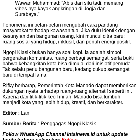
Wawan Muhammad: “Abis dari situ tadi, memang
vibes-nya kayak angkringan di Jogja dan
Surabaya.”
Fenomena ini pelan-pelan mengubah cara pandang
masyarakat terhadap kawasan tua. Jika dulu identik dengan
kesunyian dan bangunan usang, kini muncul citra baru:
ruang sosial yang hidup, inklusif, dan penuh energi positif.
Ngopi Klasik bukan hanya soal kopi. Ia adalah simbol
pergerakan komunitas, ruang berbagi semangat, serta bukti
bahwa kebangkitan kota bisa dimulai dari inisiatif pemuda.
Tak selalu perlu bangunan baru, kadang cukup semangat
baru di tempat lama.
Rifky berharap, Pemerintah Kota Manado dapat memberikan
dukungan nyata terhadap ruang-ruang alternatif seperti ini.
Karena dari titik-titik kecil inilah, Manado bisa tumbuh
menjadi kota yang lebih hidup, kreatif, dan berkarakter.
Editor :
Lan
Sumber Berita :
Penggagas Ngopi Klasik
Follow WhatsApp Channel intainews.id untuk update
berita terbaru setiap hari
Follow