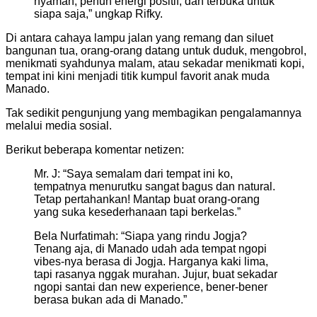
nyaman, penuh energi positif, dan terbuka untuk
siapa saja,” ungkap Rifky.
Di antara cahaya lampu jalan yang remang dan siluet
bangunan tua, orang-orang datang untuk duduk, mengobrol,
menikmati syahdunya malam, atau sekadar menikmati kopi,
tempat ini kini menjadi titik kumpul favorit anak muda
Manado.
Tak sedikit pengunjung yang membagikan pengalamannya
melalui media sosial.
Berikut beberapa komentar netizen:
Mr. J: “Saya semalam dari tempat ini ko,
tempatnya menurutku sangat bagus dan natural.
Tetap pertahankan! Mantap buat orang-orang
yang suka kesederhanaan tapi berkelas.”
Bela Nurfatimah: “Siapa yang rindu Jogja?
Tenang aja, di Manado udah ada tempat ngopi
vibes-nya berasa di Jogja. Harganya kaki lima,
tapi rasanya nggak murahan. Jujur, buat sekadar
ngopi santai dan new experience, bener-bener
berasa bukan ada di Manado.”