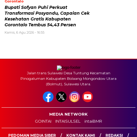
Gorontalo
Bupati Sofyan Puhi Perkuat
Transformasi Posyandu, Capaian Cek
Kesehatan Gratis Kabupaten
Gorontalo Tembus 54,43 Persen
Kamis, 6 Agu 2026 - 16:55
Jalan trans Sulawesi Desa Tuntung Kecamatan
Pinogaluman Kabupaten Bolaang Mongondow Utara
(Bolmut), Sulawesi Utara.
MEDIA NETWORK
GOINTAI
INTAISULSEL
intaiBMR
PEDOMAN MEDIA SIBER
KONTAK KAMI
REDAKSI