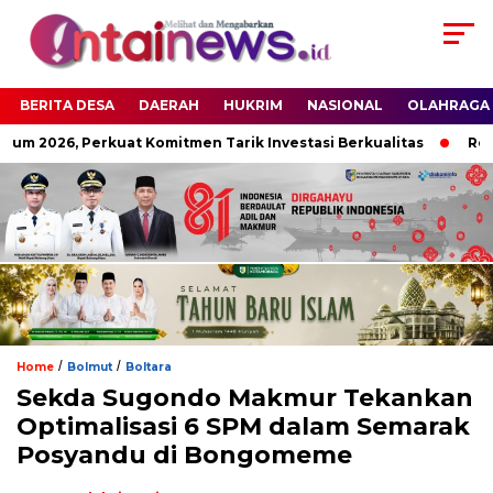
BERITA DESA
DAERAH
HUKRIM
NASIONAL
OLAHRAGA
rum 2026, Perkuat Komitmen Tarik Investasi Berkualitas
Resm
/
/
Home
Bolmut
Boltara
Sekda Sugondo Makmur Tekankan
Optimalisasi 6 SPM dalam Semarak
Posyandu di Bongomeme