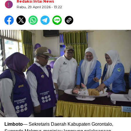
Redaksi Intai News
Rabu, 29 April 2026
- 13:22
Biru Kuning Geometris Modern Rekrutmen Staf
Kantor Poster Horizontal
Limboto
— Sekretaris Daerah Kabupaten Gorontalo,