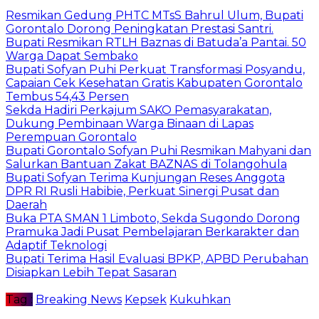
Resmikan Gedung PHTC MTsS Bahrul Ulum, Bupati
Gorontalo Dorong Peningkatan Prestasi Santri.
Bupati Resmikan RTLH Baznas di Batuda’a Pantai. 50
Warga Dapat Sembako
Bupati Sofyan Puhi Perkuat Transformasi Posyandu,
Capaian Cek Kesehatan Gratis Kabupaten Gorontalo
Tembus 54,43 Persen
Sekda Hadiri Perkajum SAKO Pemasyarakatan,
Dukung Pembinaan Warga Binaan di Lapas
Perempuan Gorontalo
Bupati Gorontalo Sofyan Puhi Resmikan Mahyani dan
Salurkan Bantuan Zakat BAZNAS di Tolangohula
Bupati Sofyan Terima Kunjungan Reses Anggota
DPR RI Rusli Habibie, Perkuat Sinergi Pusat dan
Daerah
Buka PTA SMAN 1 Limboto, Sekda Sugondo Dorong
Pramuka Jadi Pusat Pembelajaran Berkarakter dan
Adaptif Teknologi
Bupati Terima Hasil Evaluasi BPKP, APBD Perubahan
Disiapkan Lebih Tepat Sasaran
Tag :
Breaking News
Kepsek
Kukuhkan