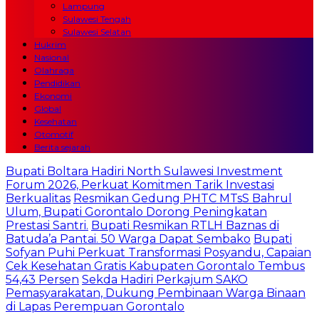
Lampung
Sulawesi Tengah
Sulawesi Selatan
Hukrim
Nasional
Olahraga
Pendidikan
Ekonomi
Global
Kesehatan
Otomotif
Berita sejarah
Bupati Boltara Hadiri North Sulawesi Investment
Forum 2026, Perkuat Komitmen Tarik Investasi
Berkualitas
Resmikan Gedung PHTC MTsS Bahrul
Ulum, Bupati Gorontalo Dorong Peningkatan
Prestasi Santri.
Bupati Resmikan RTLH Baznas di
Batuda’a Pantai. 50 Warga Dapat Sembako
Bupati
Sofyan Puhi Perkuat Transformasi Posyandu, Capaian
Cek Kesehatan Gratis Kabupaten Gorontalo Tembus
54,43 Persen
Sekda Hadiri Perkajum SAKO
Pemasyarakatan, Dukung Pembinaan Warga Binaan
di Lapas Perempuan Gorontalo