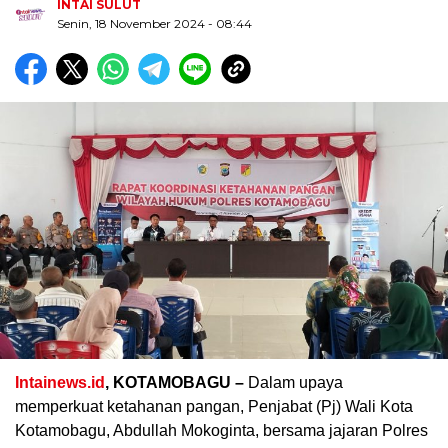
INTAI SULUT
Senin, 18 November 2024
- 08:44
Biru Kuning Geometris Modern Rekrutmen Staf
Kantor Poster Horizontal
Intainews.id
, KOTAMOBAGU –
Dalam upaya
memperkuat ketahanan pangan, Penjabat (Pj) Wali Kota
Kotamobagu, Abdullah Mokoginta, bersama jajaran Polres