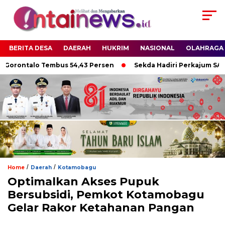
BERITA DESA
DAERAH
HUKRIM
NASIONAL
OLAHRAGA
orontalo Tembus 54,43 Persen
Sekda Hadiri Perkajum SAKO 
/
/
Home
Daerah
Kotamobagu
Optimalkan Akses Pupuk
Bersubsidi, Pemkot Kotamobagu
Gelar Rakor Ketahanan Pangan