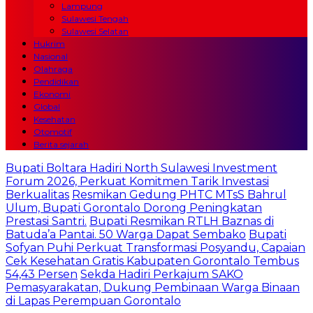
Lampung
Sulawesi Tengah
Sulawesi Selatan
Hukrim
Nasional
Olahraga
Pendidikan
Ekonomi
Global
Kesehatan
Otomotif
Berita sejarah
Bupati Boltara Hadiri North Sulawesi Investment
Forum 2026, Perkuat Komitmen Tarik Investasi
Berkualitas
Resmikan Gedung PHTC MTsS Bahrul
Ulum, Bupati Gorontalo Dorong Peningkatan
Prestasi Santri.
Bupati Resmikan RTLH Baznas di
Batuda’a Pantai. 50 Warga Dapat Sembako
Bupati
Sofyan Puhi Perkuat Transformasi Posyandu, Capaian
Cek Kesehatan Gratis Kabupaten Gorontalo Tembus
54,43 Persen
Sekda Hadiri Perkajum SAKO
Pemasyarakatan, Dukung Pembinaan Warga Binaan
di Lapas Perempuan Gorontalo