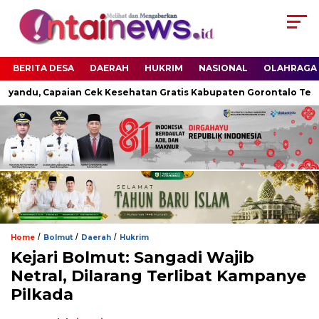
BERITA DESA
DAERAH
HUKRIM
NASIONAL
OLAHRAGA
syandu, Capaian Cek Kesehatan Gratis Kabupaten Gorontalo Tembu
/
/
/
Home
Bolmut
Daerah
Hukrim
Kejari Bolmut: Sangadi Wajib
Netral, Dilarang Terlibat Kampanye
Pilkada