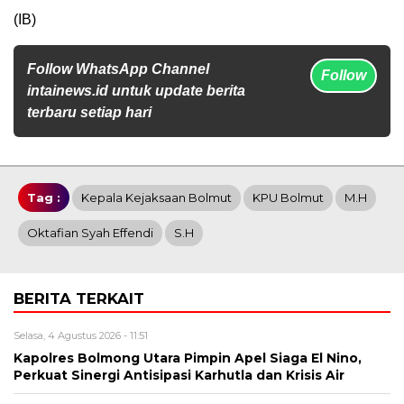
(IB)
Follow WhatsApp Channel
Follow
intainews.id untuk update berita
terbaru setiap hari
Tag :
Kepala Kejaksaan Bolmut
KPU Bolmut
M.H
Oktafian Syah Effendi
S.H
BERITA TERKAIT
Selasa, 4 Agustus 2026 - 11:51
Kapolres Bolmong Utara Pimpin Apel Siaga El Nino,
Perkuat Sinergi Antisipasi Karhutla dan Krisis Air