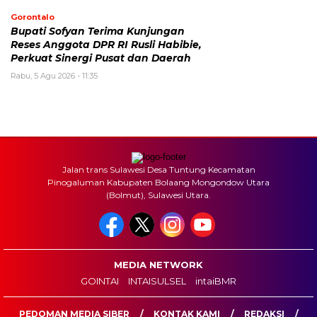
Gorontalo
Bupati Sofyan Terima Kunjungan
Reses Anggota DPR RI Rusli Habibie,
Perkuat Sinergi Pusat dan Daerah
Rabu, 5 Agu 2026 - 11:35
Jalan trans Sulawesi Desa Tuntung Kecamatan
Pinogaluman Kabupaten Bolaang Mongondow Utara
(Bolmut), Sulawesi Utara.
MEDIA NETWORK
GOINTAI
INTAISULSEL
intaiBMR
PEDOMAN MEDIA SIBER
KONTAK KAMI
REDAKSI