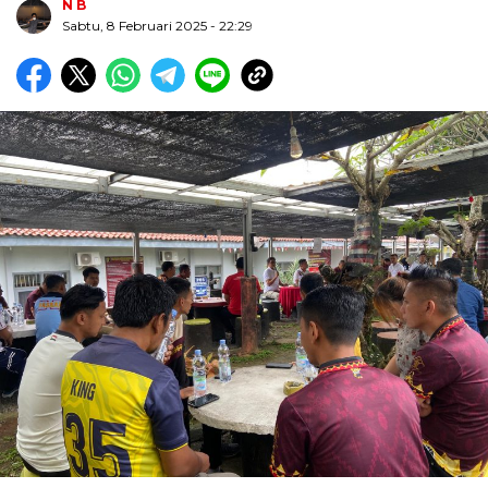
N B
Sabtu, 8 Februari 2025
- 22:29
Biru Kuning Geometris Modern Rekrutmen Staf
Kantor Poster Horizontal