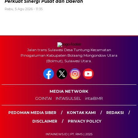
Perkuat Sinergi Pusat dan Daerah
Rabu, 5 Agu 2026 - 11:35
Jalan trans Sulawesi Desa Tuntung Kecamatan
Pinogaluman Kabupaten Bolaang Mongondow Utara
(Bolmut), Sulawesi Utara.
MEDIA NETWORK
GOINTAI
INTAISULSEL
intaiBMR
PEDOMAN MEDIA SIBER
KONTAK KAMI
REDAKSI
DISCLAIMER
PRIVACY POLICY
INTAINEWS.ID | PT. RMS | 2025