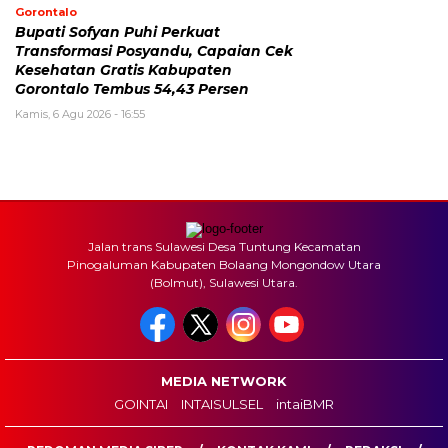
Gorontalo
Bupati Sofyan Puhi Perkuat
Transformasi Posyandu, Capaian Cek
Kesehatan Gratis Kabupaten
Gorontalo Tembus 54,43 Persen
Kamis, 6 Agu 2026 - 16:55
Jalan trans Sulawesi Desa Tuntung Kecamatan
Pinogaluman Kabupaten Bolaang Mongondow Utara
(Bolmut), Sulawesi Utara.
MEDIA NETWORK
GOINTAI
INTAISULSEL
intaiBMR