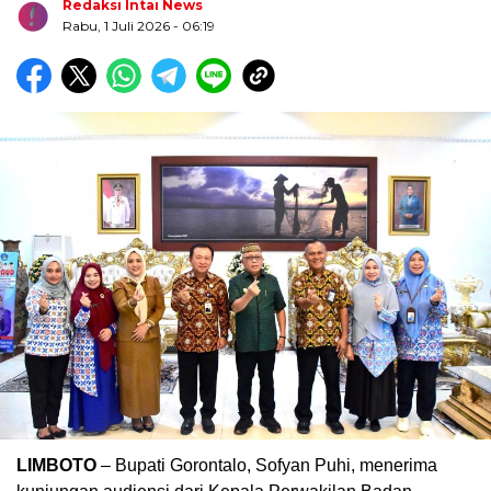
Redaksi Intai News
Rabu, 1 Juli 2026
- 06:19
Biru Kuning Geometris Modern Rekrutmen Staf
Kantor Poster Horizontal
LIMBOTO
– Bupati Gorontalo, Sofyan Puhi, menerima