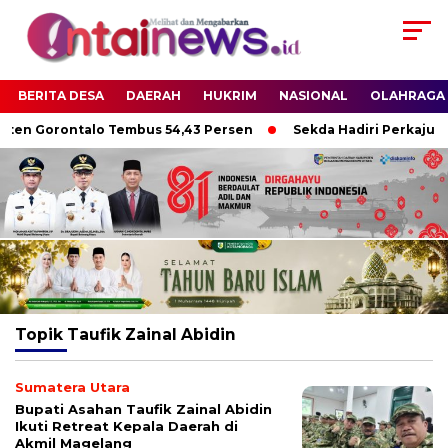
BERITA DESA
DAERAH
HUKRIM
NASIONAL
OLAHRAGA
ten Gorontalo Tembus 54,43 Persen
Sekda Hadiri Perkajum 
Topik
Taufik Zainal Abidin
Sumatera Utara
Bupati Asahan Taufik Zainal Abidin
Ikuti Retreat Kepala Daerah di
Akmil Magelang