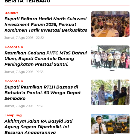
BERITA TERBARU
Bolmut
Bupati Boltara Hadiri North Sulawesi
Investment Forum 2026, Perkuat
Komitmen Tarik Investasi Berkualitas
Jumat, 7 Agu 2026 - 22:52
Gorontalo
Resmikan Gedung PHTC MTsS Bahrul
Ulum, Bupati Gorontalo Dorong
Peningkatan Prestasi Santri.
Jumat, 7 Agu 2026 - 19:35
Gorontalo
Bupati Resmikan RTLH Baznas di
Batuda’a Pantai. 50 Warga Dapat
Sembako
Jumat, 7 Agu 2026 - 19:32
Lampung
Akhirnya! Jalan RA Basyid Jati
Agung Segera Diperbaiki, Ini
Besaran Anggarannya