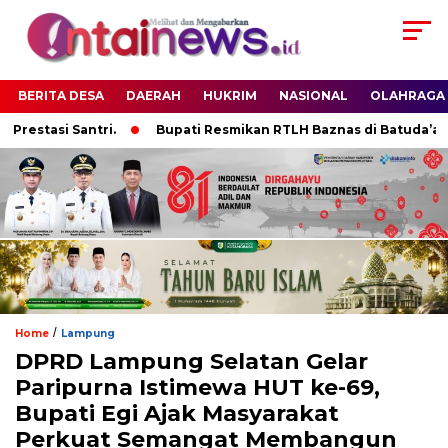
BERITA DESA
DAERAH
HUKRIM
NASIONAL
OLAHRAGA
stasi Santri.
Bupati Resmikan RTLH Baznas di Batuda’a Pan
/
Home
Lampung
DPRD Lampung Selatan Gelar
Paripurna Istimewa HUT ke-69,
Bupati Egi Ajak Masyarakat
Perkuat Semangat Membangun