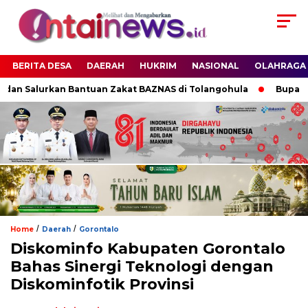
BERITA DESA
DAERAH
HUKRIM
NASIONAL
OLAHRAGA
an Salurkan Bantuan Zakat BAZNAS di Tolangohula
Bupati So
/
/
Home
Daerah
Gorontalo
Diskominfo Kabupaten Gorontalo
Bahas Sinergi Teknologi dengan
Diskominfotik Provinsi