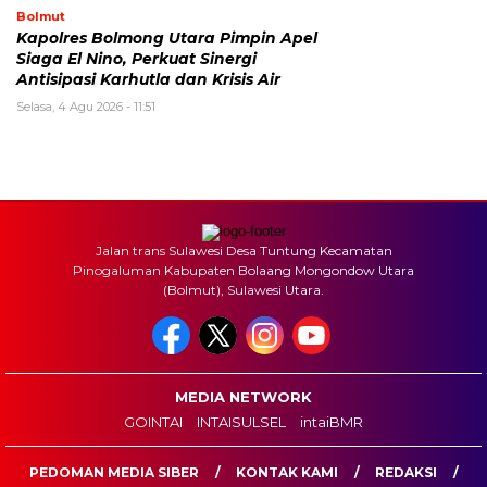
Bolmut
Kapolres Bolmong Utara Pimpin Apel
Siaga El Nino, Perkuat Sinergi
Antisipasi Karhutla dan Krisis Air
Selasa, 4 Agu 2026 - 11:51
Jalan trans Sulawesi Desa Tuntung Kecamatan
Pinogaluman Kabupaten Bolaang Mongondow Utara
(Bolmut), Sulawesi Utara.
MEDIA NETWORK
GOINTAI
INTAISULSEL
intaiBMR
PEDOMAN MEDIA SIBER
KONTAK KAMI
REDAKSI