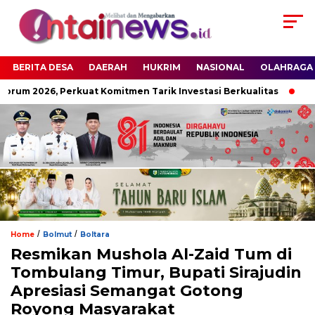
BERITA DESA
DAERAH
HUKRIM
NASIONAL
OLAHRAGA
rum 2026, Perkuat Komitmen Tarik Investasi Berkualitas
Resm
/
/
Home
Bolmut
Boltara
Resmikan Mushola Al-Zaid Tum di
Tombulang Timur, Bupati Sirajudin
Apresiasi Semangat Gotong
Royong Masyarakat