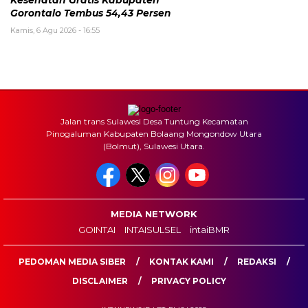
Kesehatan Gratis Kabupaten
Gorontalo Tembus 54,43 Persen
Kamis, 6 Agu 2026 - 16:55
Jalan trans Sulawesi Desa Tuntung Kecamatan
Pinogaluman Kabupaten Bolaang Mongondow Utara
(Bolmut), Sulawesi Utara.
MEDIA NETWORK
GOINTAI
INTAISULSEL
intaiBMR
PEDOMAN MEDIA SIBER
KONTAK KAMI
REDAKSI
DISCLAIMER
PRIVACY POLICY