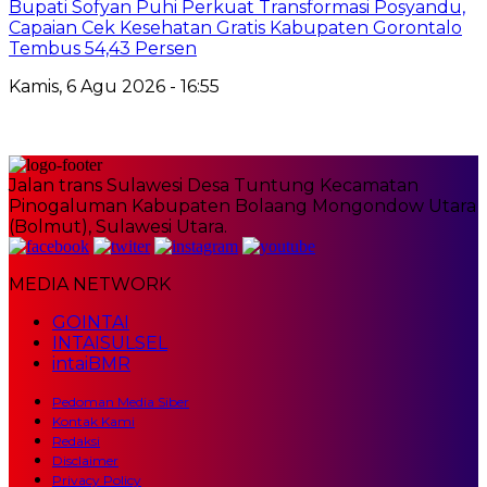
Bupati Sofyan Puhi Perkuat Transformasi Posyandu,
Capaian Cek Kesehatan Gratis Kabupaten Gorontalo
Tembus 54,43 Persen
Kamis, 6 Agu 2026 - 16:55
Jalan trans Sulawesi Desa Tuntung Kecamatan
Pinogaluman Kabupaten Bolaang Mongondow Utara
(Bolmut), Sulawesi Utara.
MEDIA NETWORK
GOINTAI
INTAISULSEL
intaiBMR
Pedoman Media Siber
Kontak Kami
Redaksi
Disclaimer
Privacy Policy