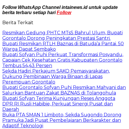
Follow WhatsApp Channel intainews.id untuk update
berita terbaru setiap hari
Follow
Berita Terkait
Resmikan Gedung PHTC MTsS Bahrul Ulum, Bupati
Gorontalo Dorong Peningkatan Prestasi Santri.
Bupati Resmikan RTLH Baznas di Batuda’a Pantai. 50
Warga Dapat Sembako
Bupati Sofyan Puhi Perkuat Transformasi Posyandu,
Capaian Cek Kesehatan Gratis Kabupaten Gorontalo
Tembus 54,43 Persen
Sekda Hadiri Perkajum SAKO Pemasyarakatan,
Dukung Pembinaan Warga Binaan di Lapas
Perempuan Gorontalo
Bupati Gorontalo Sofyan Puhi Resmikan Mahyani dan
Salurkan Bantuan Zakat BAZNAS di Tolangohula
Bupati Sofyan Terima Kunjungan Reses Anggota
DPR RI Rusli Habibie, Perkuat Sinergi Pusat dan
Daerah
Buka PTA SMAN 1 Limboto, Sekda Sugondo Dorong
Pramuka Jadi Pusat Pembelajaran Berkarakter dan
Adaptif Teknologi