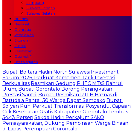
Lampung
Sulawesi Tengah
Sulawesi Selatan
Hukrim
Nasional
Olahraga
Pendidikan
Ekonomi
Global
Kesehatan
Otomotif
Berita sejarah
Bupati Boltara Hadiri North Sulawesi Investment
Forum 2026, Perkuat Komitmen Tarik Investasi
Berkualitas
Resmikan Gedung PHTC MTsS Bahrul
Ulum, Bupati Gorontalo Dorong Peningkatan
Prestasi Santri.
Bupati Resmikan RTLH Baznas di
Batuda’a Pantai. 50 Warga Dapat Sembako
Bupati
Sofyan Puhi Perkuat Transformasi Posyandu, Capaian
Cek Kesehatan Gratis Kabupaten Gorontalo Tembus
54,43 Persen
Sekda Hadiri Perkajum SAKO
Pemasyarakatan, Dukung Pembinaan Warga Binaan
di Lapas Perempuan Gorontalo