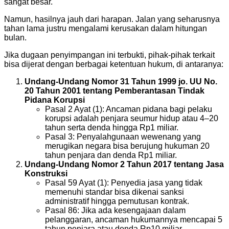
sangat besar.
Namun, hasilnya jauh dari harapan. Jalan yang seharusnya
tahan lama justru mengalami kerusakan dalam hitungan
bulan.
Jika dugaan penyimpangan ini terbukti, pihak-pihak terkait
bisa dijerat dengan berbagai ketentuan hukum, di antaranya:
Undang-Undang Nomor 31 Tahun 1999 jo. UU No.
20 Tahun 2001 tentang Pemberantasan Tindak
Pidana Korupsi
Pasal 2 Ayat (1): Ancaman pidana bagi pelaku
korupsi adalah penjara seumur hidup atau 4–20
tahun serta denda hingga Rp1 miliar.
Pasal 3: Penyalahgunaan wewenang yang
merugikan negara bisa berujung hukuman 20
tahun penjara dan denda Rp1 miliar.
Undang-Undang Nomor 2 Tahun 2017 tentang Jasa
Konstruksi
Pasal 59 Ayat (1): Penyedia jasa yang tidak
memenuhi standar bisa dikenai sanksi
administratif hingga pemutusan kontrak.
Pasal 86: Jika ada kesengajaan dalam
pelanggaran, ancaman hukumannya mencapai 5
tahun penjara atau denda Rp10 miliar.