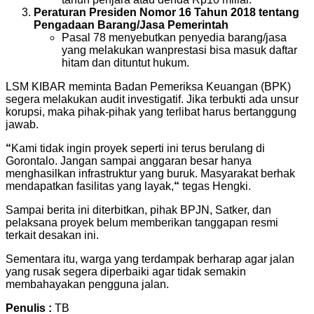
Peraturan Presiden Nomor 16 Tahun 2018 tentang
Pengadaan Barang/Jasa Pemerintah
Pasal 78 menyebutkan penyedia barang/jasa
yang melakukan wanprestasi bisa masuk daftar
hitam dan dituntut hukum.
LSM KIBAR meminta Badan Pemeriksa Keuangan (BPK)
segera melakukan audit investigatif. Jika terbukti ada unsur
korupsi, maka pihak-pihak yang terlibat harus bertanggung
jawab.
“
Kami tidak ingin proyek seperti ini terus berulang di
Gorontalo. Jangan sampai anggaran besar hanya
menghasilkan infrastruktur yang buruk. Masyarakat berhak
mendapatkan fasilitas yang layak,
“
tegas Hengki.
Sampai berita ini diterbitkan, pihak BPJN, Satker, dan
pelaksana proyek belum memberikan tanggapan resmi
terkait desakan ini.
Sementara itu, warga yang terdampak berharap agar jalan
yang rusak segera diperbaiki agar tidak semakin
membahayakan pengguna jalan.
Penulis :
TB